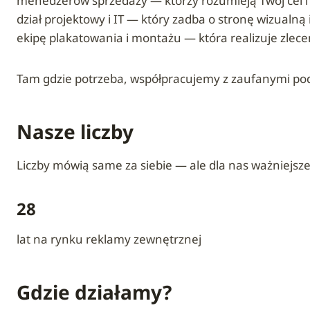
menedżerów sprzedaży — którzy rozumieją Twój cel 
dział projektowy i IT — który zadba o stronę wizualną
ekipę plakatowania i montażu — która realizuje zlece
Tam gdzie potrzeba, współpracujemy z zaufanymi pod
Nasze liczby
Liczby mówią same za siebie — ale dla nas ważniejsze s
28
lat na rynku reklamy zewnętrznej
Gdzie działamy?